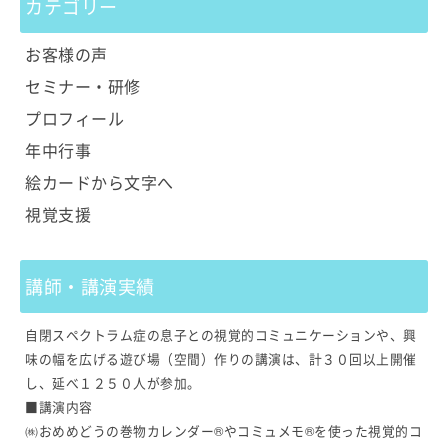
カテゴリー
お客様の声
セミナー・研修
プロフィール
年中行事
絵カードから文字へ
視覚支援
講師・講演実績
自閉スペクトラム症の息子との視覚的コミュニケーションや、興
味の幅を広げる遊び場（空間）作りの講演は、計３０回以上開催
し、延べ１２５０人が参加。
■講演内容
㈱おめめどうの巻物カレンダー®やコミュメモ®を使った視覚的コ