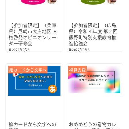
【参加者限定】（兵庫
【参加者限定】（広島
県）尼崎市大庄地区 人
県）令和４年度 第２回
権啓発オピニオンリー
熊野町特別支援教育推
ダー研修会
進協議会
2022/10/28
2022/10/13
絵カードから文字へ
視覚支援
絵カードから文字への
おめめどうの巻物カレ