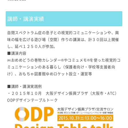
講師・講演実績
自閉スペクトラム症の息子との視覚的コミュニケーションや、興
味の幅を広げる遊び場（空間）作りの講演は、計３０回以上開催
し、延べ１２５０人が参加。
■講演内容
㈱おめめどうの巻物カレンダー®やコミュメモ®を使った視覚的コ
ミュニケーションのある暮らし（保護者向け・学校等支援者向
け）、おもちゃ図書館ゆめロケット設立・運営等
■講師・講演実践例
・２０１５年１０月 大阪デザイン振興プラザ（大阪市・ATC）
ODPデザインテーブルトーク