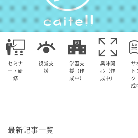
セミナ
視覚支
学習支
興味関
サ
ー・研
援
援（作
心（作
ト
修
成中）
成中）
ク
成
最新記事一覧