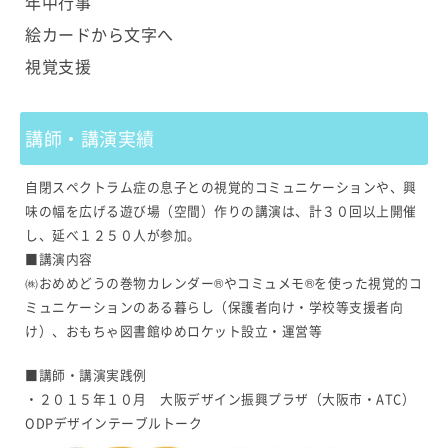
年中行事
絵カードから文字へ
視覚支援
講師・講演実績
自閉スペクトラム症の息子との視覚的コミュニケーションや、興
味の幅を広げる遊び場（空間）作りの講演は、計３０回以上開催
し、延べ１２５０人が参加。
■講演内容
㈱おめめどうの巻物カレンダー®やコミュメモ®を使った視覚的コ
ミュニケーションのある暮らし（保護者向け・学校等支援者向
け）、おもちゃ図書館ゆめロケット設立・運営等
■講師・講演実践例
・２０１５年１０月 大阪デザイン振興プラザ（大阪市・ATC）
ODPデザインテーブルトーク