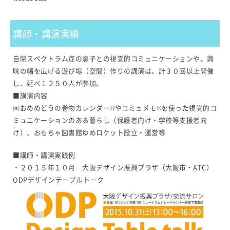
講師・講演実績
自閉スペクトラム症の息子との視覚的コミュニケーションや、興
味の幅を広げる遊び場（空間）作りの講演は、計３０回以上開催
し、延べ１２５０人が参加。
■講演内容
㈱おめめどうの巻物カレンダー®やコミュメモ®を使った視覚的コ
ミュニケーションのある暮らし（保護者向け・学校等支援者向
け）、おもちゃ図書館ゆめロケット設立・運営等
■講師・講演実践例
・２０１５年１０月 大阪デザイン振興プラザ（大阪市・ATC）
ODPデザインテーブルトーク