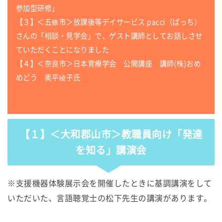
参加型研修」
【３】＜五條市＞放課後等デイサービス pacci（ぱっち）
さんの「相談・見学会」で、ゲスト講師としてお話しさせ
ていただくことになりました
【４】＜奈良市＞日本育療学会 公開講座 講師(株)おめ
めどう 奥平綾子氏
【１】＜大和郡山市＞教職員向け「発達
を知る」講演会
※支援機器体験展示会を開催したときに基調講演をして
いただいた、言語聴覚士の松下先生の講演があります。