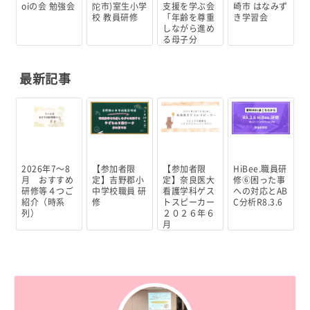
oiの会 勉強会
陀市)室生小学
支援を学ぶ会
崎市 はなみず
校 教員研修
「年齢を尊重
き学習会
しながら進め
る母子分
離」...
最新記事
2026年7～8
【参加者限
【参加者限
HiBee.職員研
月 おすすめ
定】吉野郡小
定】奈良医大
修⑥困った事
研修等４つご
中学校職員 研
看護学科ゲス
への対応とAB
紹介（時系
修
トスピーカー
C分析R8.3.6
列）
２０２６年６
月