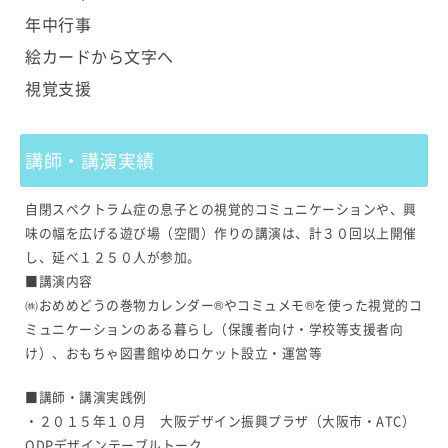
年中行事
絵カードから文字へ
視覚支援
講師・講演実績
自閉スペクトラム症の息子との視覚的コミュニケーションや、興
味の幅を広げる遊び場（空間）作りの講演は、計３０回以上開催
し、延べ１２５０人が参加。
■講演内容
㈱おめめどうの巻物カレンダー®やコミュメモ®を使った視覚的コ
ミュニケーションのある暮らし（保護者向け・学校等支援者向
け）、おもちゃ図書館ゆめロケット設立・運営等
■講師・講演実践例
・２０１５年１０月 大阪デザイン振興プラザ（大阪市・ATC）
ODPデザインテーブルトーク