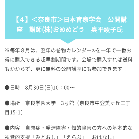
【４】＜奈良市＞日本育療学会 公開講
座 講師(株)おめめどう 奥平綾子氏
※毎年８月は、翌年の巻物カレンダー®を一年で一番お
得に購入できる超早割期間です。会場で購入すれば送料
もかからず、更に無料の公開講座にも参加できます！！
●日時 8月30日(日)10：00〜
●場所 奈良学園大学 3号館（奈良市中登美ヶ丘三丁
目15-1）
●内容 自閉症・発達障害・知的障害の方への基本的な
視覚的支援「みとおし」「えらぶ」「おはなし」