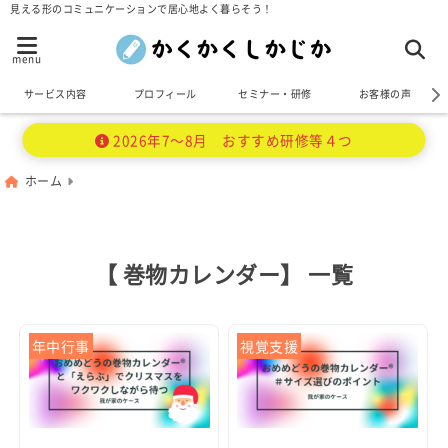
見える形のコミュニケーションで居心地よく暮らそう！
menu
サービス内容
プロフィール
セミナー・研修
お客様の声
2026年7～8月 おすすめ研修等４つ
ホーム
【 巻物カレンダー】 一覧
年中行事
視覚支援