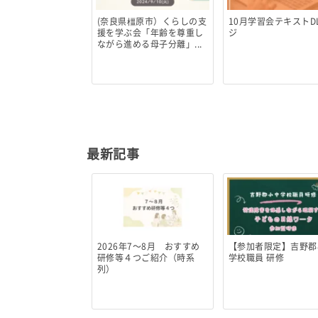
(奈良県橿原市）くらしの支
10月学習会テキストD
援を学ぶ会「年齢を尊重し
ジ
ながら進める母子分離」...
最新記事
2026年7～8月 おすすめ
【参加者限定】吉野郡
研修等４つご紹介（時系
学校職員 研修
列）