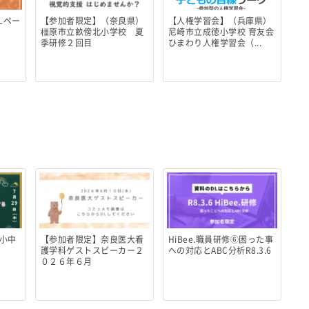
Lペー
【参加者限定】（奈良県）
【人権学習会】（兵庫県）
橿原市立畝傍北小学校 夏
尼崎市立成徳小学校 育友会
季研修２回目
ひまわり人権学習会（...
小中
【参加者限定】奈良医大看
HiBee.職員研修⑥困った事
護学科ゲストスピーカー２
への対応とABC分析R8.3.6
０２６年６月