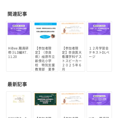
関連記事
HiBee.職員研
【参加者限
【参加者限
１２月学習会
修②LD編R7.
定】（奈良
定】奈良医大
テキストDLペ
11.20
県）橿原市立
看護学科ゲス
ージ
畝傍北小学
トスピーカー
校 特別支援
２０２５年６
教育部 夏季
月
校内研...
最新記事