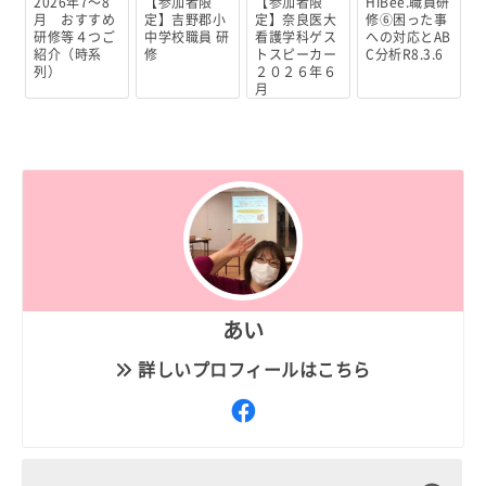
2026年7～8
【参加者限
【参加者限
HiBee.職員研
月 おすすめ
定】吉野郡小
定】奈良医大
修⑥困った事
研修等４つご
中学校職員 研
看護学科ゲス
への対応とAB
紹介（時系
修
トスピーカー
C分析R8.3.6
列）
２０２６年６
月
あい
詳しいプロフィールはこちら