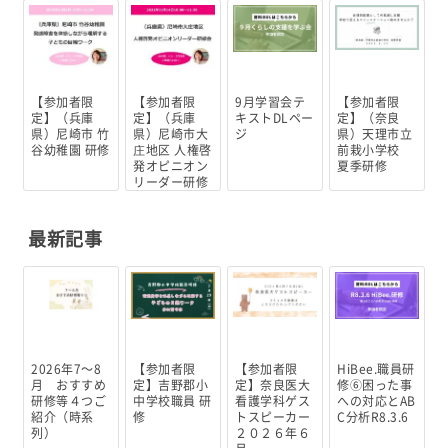
【参加者限
【参加者限
9月学習会テ
【参加者限
定】（兵庫
定】（兵庫
キストDLペー
定】（奈良
県）尼崎市 竹
県）尼崎市大
ジ
県）天理市立
谷幼稚園 研修
庄地区 人権啓
前栽小学校
発オピニオン
夏季研修
リーダー研修
会
最新記事
2026年7～8
【参加者限
【参加者限
HiBee.職員研
月 おすすめ
定】吉野郡小
定】奈良医大
修⑥困った事
研修等４つご
中学校職員 研
看護学科ゲス
への対応とAB
紹介（時系
修
トスピーカー
C分析R8.3.6
列）
２０２６年６