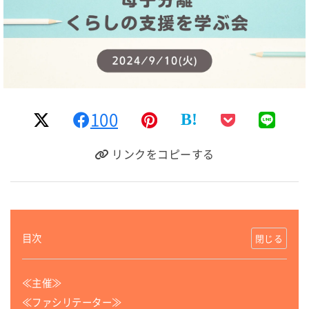
100
B!
リンクをコピーする
目次
≪主催≫
≪ファシリテーター≫