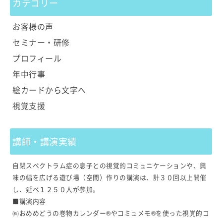
カテゴリー
お客様の声
セミナー・研修
プロフィール
年中行事
絵カードから文字へ
視覚支援
講師・講演実績
自閉スペクトラム症の息子との視覚的コミュニケーションや、興
味の幅を広げる遊び場（空間）作りの講演は、計３０回以上開催
し、延べ１２５０人が参加。
■講演内容
㈱おめめどうの巻物カレンダー®やコミュメモ®を使った視覚的コ