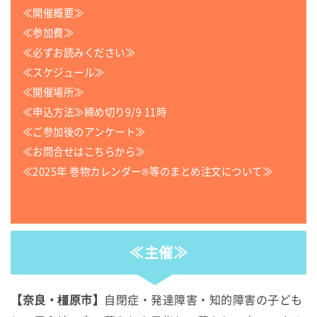
≪開催概要≫
≪参加費≫
≪必ずお読みください≫
≪スケジュール≫
≪開催場所≫
≪申込方法≫締め切り9/9 11時
≪ご参加後のアンケート≫
≪お問合せはこちらから≫
≪2025年 巻物カレンダー®等のまとめ注文について≫
≪主催≫
【奈良・橿原市】
自閉症・発達障害・知的障害の子ども