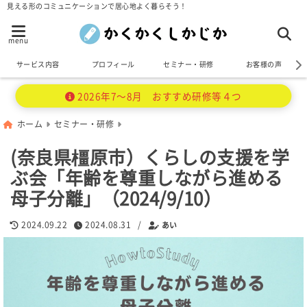
見える形のコミュニケーションで居心地よく暮らそう！
menu
サービス内容
プロフィール
セミナー・研修
お客様の声
2026年7～8月 おすすめ研修等４つ
ホーム
セミナー・研修
(奈良県橿原市）くらしの支援を学
ぶ会「年齢を尊重しながら進める
母子分離」（2024/9/10）
2024.09.22
2024.08.31
/
あい