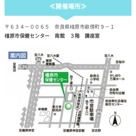
≪開催場所≫
〒６３４－００６５ 奈良県橿原市畝傍町９－１
橿原市保健センター 南館 ３階 講座室