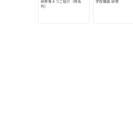
研修等４つご紹介（時系
学校職員 研修
列）