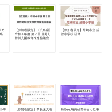
すめ
【参加者限定】（広島県）
【参加者限定】尼崎市立 成
系
令和４年度 第２回 熊野町
徳小学校 研修
特別支援教育推進協議会
小中
【参加者限定】奈良医大看
HiBee.職員研修⑥困った事