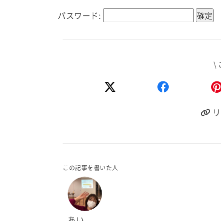
パスワード:
\
リ
この記事を書いた人
あい