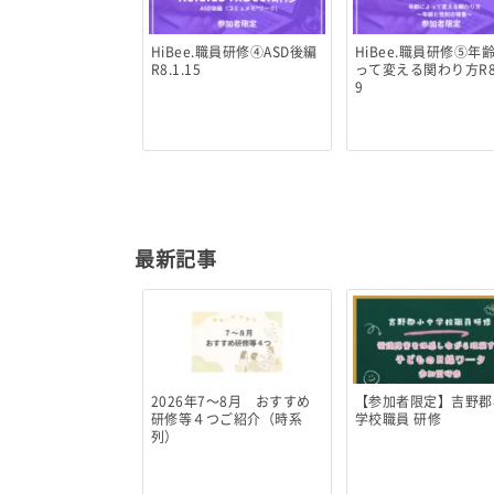
HiBee.職員研修④ASD後編
HiBee.職員研修⑤年
R8.1.15
って変える関わり方R8.
9
最新記事
2026年7～8月 おすすめ
【参加者限定】吉野郡
研修等４つご紹介（時系
学校職員 研修
列）