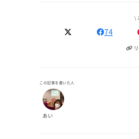
\
74
リ
この記事を書いた人
あい